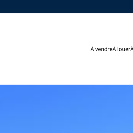
À vendre
À louer