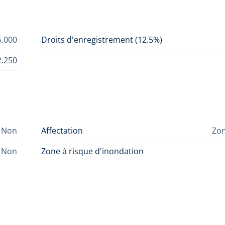
5.000
Droits d'enregistrement (12.5%)
2.250
Non
Affectation
Zon
Non
Zone à risque d'inondation
é(e)
Zone inondable délimitée
Non
Zone rivière