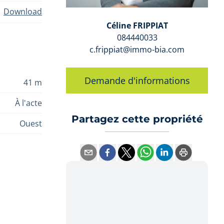
Download
Céline FRIPPIAT
084440033
c.frippiat@immo-bia.com
Demande d'informations
41 m
À l'acte
Partagez cette propriété
Ouest