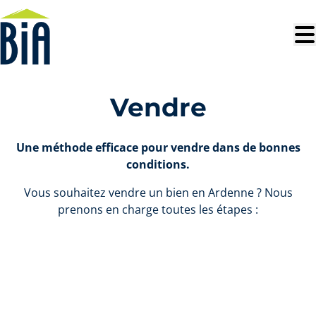
Aller au contenu principal
Vendre
Une méthode efficace pour vendre dans de bonnes
conditions.
Vous souhaitez vendre un bien en Ardenne ? Nous
prenons en charge toutes les étapes :
🧭 Estimation offerte
Une évaluation objective, fondée sur notre connaissance
du marché local et l’analyse comparative des ventes
récentes.